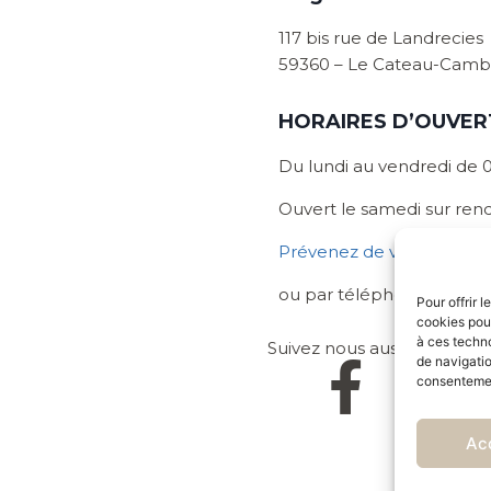
117 bis rue de Landrecies
59360 – Le Cateau-Cambr
HORAIRES D’OUVER
Du lundi au vendredi de 0
Ouvert le samedi sur rend
Prévenez de votre venue e
ou par téléphone au : 03 
Pour offrir 
cookies pour
à ces techn
Suivez nous aussi sur les r
de navigatio
consentement
Ac