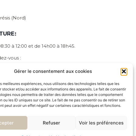
ésis (Nord)
TURE:
8:30 à 12:00 et de 14h00 à 18h45.
ez-vous :
n cliquant ici
Gérer le consentement aux cookies
27 77 89 75
les meilleures expériences, nous utilisons des technologies telles que les
 stocker et/ou accéder aux informations des appareils. Le fait de consentir
ologies nous permettra de traiter des données telles que le comportement
éseaux sociaux
n ou les ID uniques sur ce site. Le fait de ne pas consentir ou de retirer son
 peut avoir un effet négatif sur certaines caractéristiques et fonctions.
cepter
Refuser
Voir les préférences