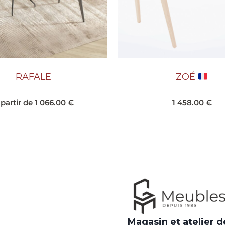
RAFALE
ZOÉ
 partir de
1 066.00
€
1 458.00
€
Magasin et atelier d