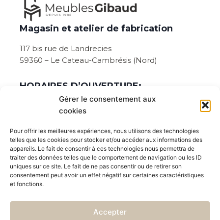
Magasin et atelier de fabrication
117 bis rue de Landrecies
59360 – Le Cateau-Cambrésis (Nord)
HORAIRES D’OUVERTURE:
Gérer le consentement aux
Du lundi au vendredi de 08:30 à 12:00 et de
cookies
14h00 à 18h45.
Pour offrir les meilleures expériences, nous utilisons des technologies
Ouvert le samedi sur rendez-vous :
telles que les cookies pour stocker et/ou accéder aux informations des
appareils. Le fait de consentir à ces technologies nous permettra de
Prévenez de votre venue en cliquant ici
traiter des données telles que le comportement de navigation ou les ID
uniques sur ce site. Le fait de ne pas consentir ou de retirer son
ou par téléphone au : 03 27 77 89 75
consentement peut avoir un effet négatif sur certaines caractéristiques
et fonctions.
Suivez nous aussi sur les réseaux sociaux
Accepter