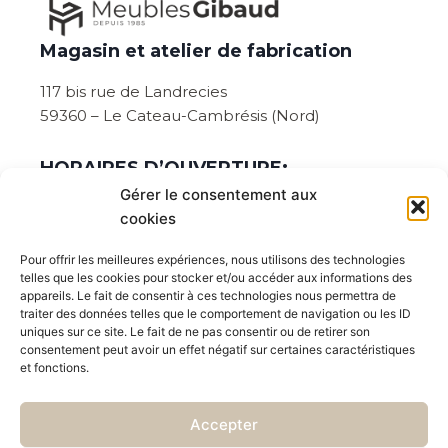
Magasin et atelier de fabrication
117 bis rue de Landrecies
59360 – Le Cateau-Cambrésis (Nord)
HORAIRES D’OUVERTURE:
Gérer le consentement aux
Du lundi au vendredi de 08:30 à 12:00 et de
cookies
14h00 à 18h45.
Pour offrir les meilleures expériences, nous utilisons des technologies
Ouvert le samedi sur rendez-vous :
telles que les cookies pour stocker et/ou accéder aux informations des
appareils. Le fait de consentir à ces technologies nous permettra de
Prévenez de votre venue en cliquant ici
traiter des données telles que le comportement de navigation ou les ID
uniques sur ce site. Le fait de ne pas consentir ou de retirer son
ou par téléphone au : 03 27 77 89 75
consentement peut avoir un effet négatif sur certaines caractéristiques
et fonctions.
Suivez nous aussi sur les réseaux sociaux
Accepter