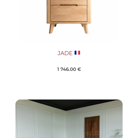
JADE
1 746.00
€