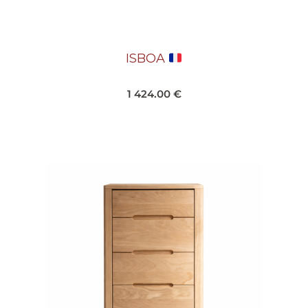
ISBOA
1 424.00
€