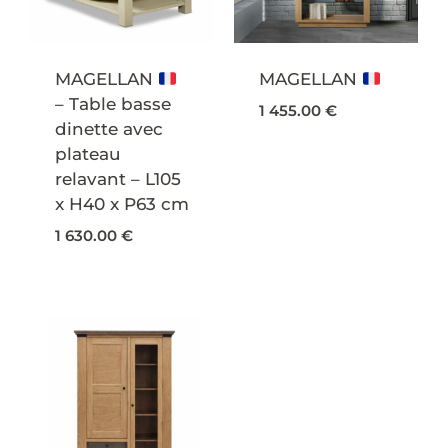
MAGELLAN
MAGELLAN
– Table basse
1 455.00
€
dinette avec
plateau
relavant – L105
x H40 x P63 cm
1 630.00
€