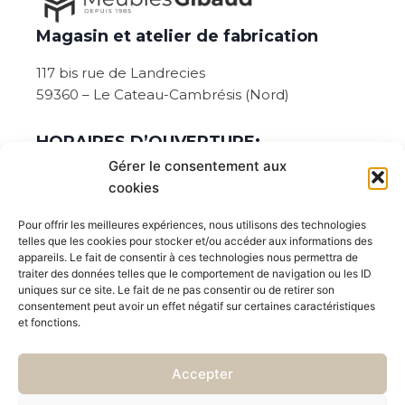
Magasin et atelier de fabrication
117 bis rue de Landrecies
59360 – Le Cateau-Cambrésis (Nord)
HORAIRES D’OUVERTURE:
Gérer le consentement aux
Du lundi au vendredi de 08:30 à 12:00 et de
cookies
14h00 à 18h45.
Pour offrir les meilleures expériences, nous utilisons des technologies
Ouvert le samedi sur rendez-vous :
telles que les cookies pour stocker et/ou accéder aux informations des
appareils. Le fait de consentir à ces technologies nous permettra de
Prévenez de votre venue en cliquant ici
traiter des données telles que le comportement de navigation ou les ID
uniques sur ce site. Le fait de ne pas consentir ou de retirer son
ou par téléphone au : 03 27 77 89 75
consentement peut avoir un effet négatif sur certaines caractéristiques
et fonctions.
Suivez nous aussi sur les réseaux sociaux
Accepter